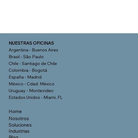
SALUD
NUESTRAS OFICINAS
Argentina - Buenos Aires
Brasil - São Paulo
Chile - Santiago de Chile
Colombia - Bogotá
España - Madrid
México - Cdad. México
Uruguay - Montevideo
Estados Unidos - Miami, FL
Home
Nosotros
Soluciones
Industrias
Blog