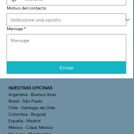
Motivo del contacto
Mensaje
*
Enviar
NUESTRAS OFICINAS
Argentina - Buenos Aires
Brasil - São Paulo
Chile - Santiago de Chile
Colombia - Bogotá
España - Madrid
México - Cdad. México