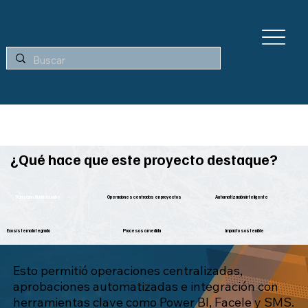
¿Qué hace que este proyecto destaque?
Transición fluida a la nube
Operaciones centradas en proyectos
Automatización inteligente
Ecosistema Integrado
Procesos a medida
Impacto sostenible
Esto permitió operaciones centralizadas,
aprobaciones automatizadas e integración con
herramientas clave como Power BI, Facele y SMS.