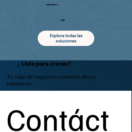
Localizaciones
CRM
Explora todas las
soluciones
¿
Listo
para crecer?
Tu viaje de negocios comienza ahora.
Hablemos...
Contáct