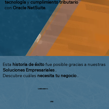
tecnología
y
cumplimiento tributario
con
Oracle NetSuite
.
Esta
historia de éxito
fue posible gracias a nuestras
Soluciones Empresariales
.
Descubre cuáles
necesita tu negocio
.
Localizaciones
CRM