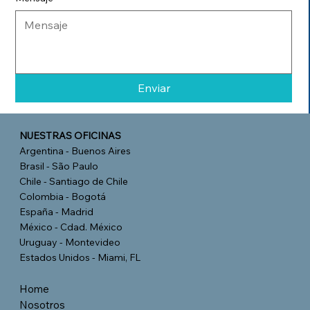
Enviar
NUESTRAS OFICINAS
Argentina - Buenos Aires
Brasil - São Paulo
Chile - Santiago de Chile
Colombia - Bogotá
España - Madrid
México - Cdad. México
Uruguay - Montevideo
Estados Unidos - Miami, FL
Home
Nosotros