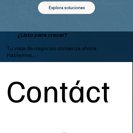
Explora soluciones
¿
Listo
para crecer?
Tu viaje de negocios comienza ahora.
Hablemos...
Contáct