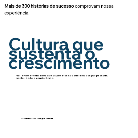
Mais de 300 histórias de sucesso
comprovam nossa
experiência.
Cultura que
sustenta o
crescimento
Na Tekiio, entendemos que os projetos são sustentados por pessoas,
mentalidade e consistência.
Excellence and strategic execution