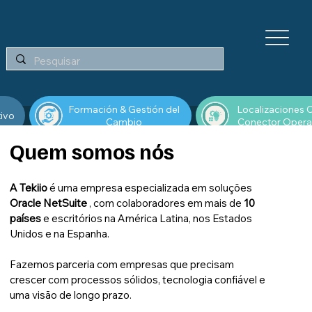
Formación & Gestión del
Localizaciones C
tivo
Cambio
Conector Opera
Quem somos nós
A Tekiio
é uma empresa especializada em soluções
Oracle NetSuite
, com colaboradores em mais de
10
países
e escritórios na América Latina, nos Estados
Unidos e na Espanha.
Fazemos parceria com empresas que precisam
crescer com processos sólidos, tecnologia confiável e
uma visão de longo prazo.