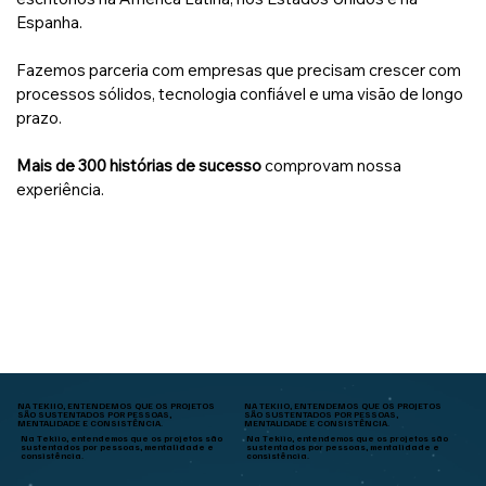
Espanha.
Fazemos parceria com empresas que precisam crescer com
processos sólidos, tecnologia confiável e uma visão de longo
prazo.
Mais de 300 histórias de sucesso
comprovam nossa
experiência.
NA TEKIIO, ENTENDEMOS QUE OS PROJETOS
NA TEKIIO, ENTENDEMOS QUE OS PROJETOS
SÃO SUSTENTADOS POR PESSOAS,
SÃO SUSTENTADOS POR PESSOAS,
MENTALIDADE E CONSISTÊNCIA.
MENTALIDADE E CONSISTÊNCIA.
Na Tekiio, entendemos que os projetos são
Na Tekiio, entendemos que os projetos são
sustentados por pessoas, mentalidade e
sustentados por pessoas, mentalidade e
consistência.
consistência.