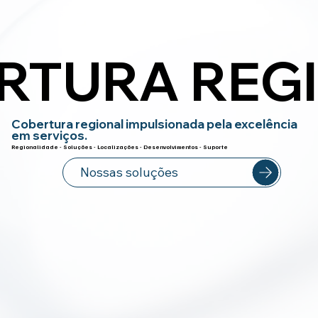
RTURA REG
RTURA REG
Cobertura regional impulsionada pela excelência
em serviços.
Regionalidade - Soluções - Localizações - Desenvolvimentos - Suporte
Nossas soluções