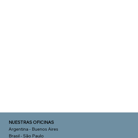
SALUD
SIN FINES DE LUCRO
NUESTRAS OFICINAS
Argentina - Buenos Aires
Brasil - São Paulo