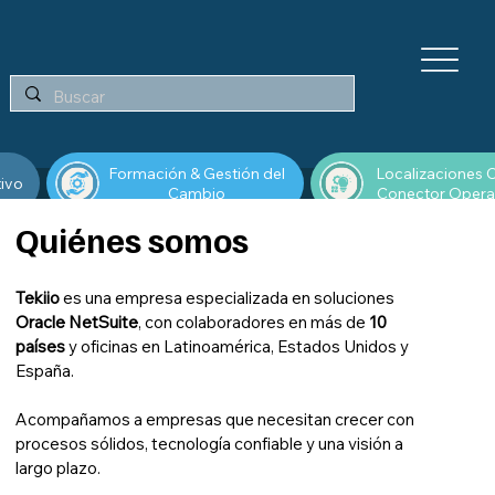
Formación & Gestión del
Localizaciones C
tivo
Cambio
Conector Opera
Quiénes somos
Tekiio
es una empresa especializada en soluciones
Oracle NetSuite
, con colaboradores en más de
10
países
y oficinas en Latinoamérica, Estados Unidos y
España.
Acompañamos a empresas que necesitan crecer con
procesos sólidos, tecnología confiable y una visión a
largo plazo.